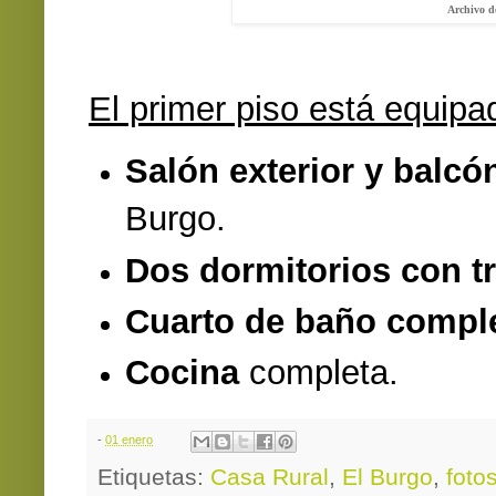
Archivo d
El primer piso está equipa
Salón exterior y balcó
Burgo.
Dos dormitorios con t
Cuarto de baño compl
Cocina
completa.
-
01 enero
Etiquetas:
Casa Rural
,
El Burgo
,
foto