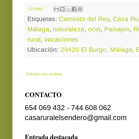
-
12 enero
Etiquetas:
Caminito del Rey
,
Casa Ru
Málaga
,
naturaleza
,
ocio
,
Paisajes
,
R
rural
,
vacaciones
Ubicación:
29420 El Burgo, Málaga, 
Entrada más reciente
CONTACTO
654 069 432 - 744 608 062
casaruralelsendero@gmail.com
Entrada destacada