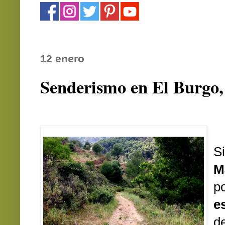
12 enero
Senderismo en El Burgo
S
M
p
e
d