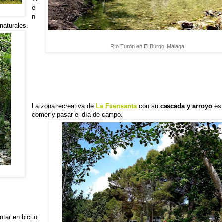
e
n
naturales.
Río Turón en El Burgo, Málaga
La zona recreativa de
La Fuensanta
con su
cascada y arroyo
es
comer y pasar el día de campo.
tar en bici o